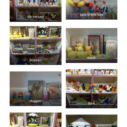
Jack-in-the-box
Vitrinekast
Kwak
Boeken
Popjes
Bert