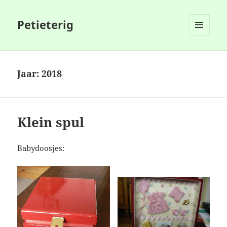
Petieterig
MENU
EN
WIDGETS
Jaar:
2018
Klein spul
Babydoosjes: