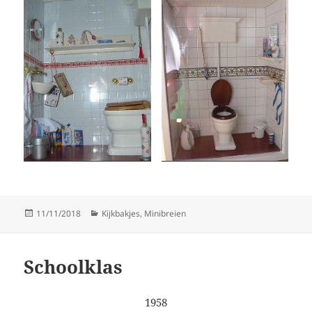
Geplaatst
Categorieën
11/11/2018
Kijkbakjes
,
Minibreien
op
Schoolklas
1958