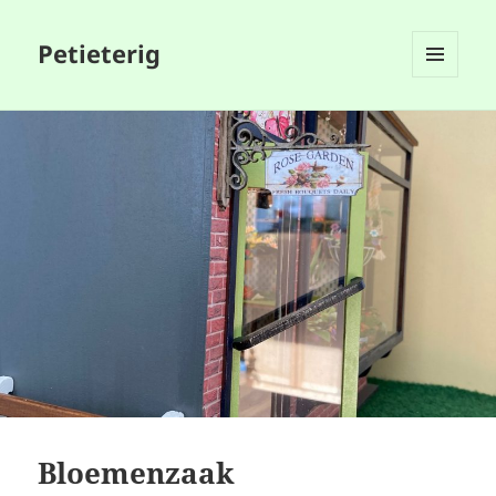
Petieterig
MENU
EN
WIDGETS
Bloemenzaak