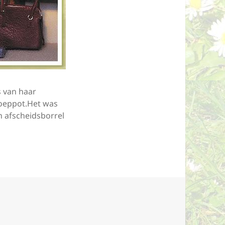
s van haar
noeppot.Het was
n afscheidsborrel