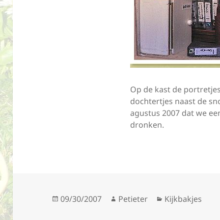
Op de kast de portretje
dochtertjes naast de s
agustus 2007 dat we ee
dronken.
Geplaatst
Auteur
Categorieën
09/30/2007
Petieter
Kijkbakjes
op