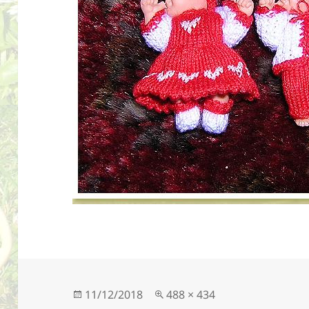
Geplaatst
Volledige
11/12/2018
488 × 434