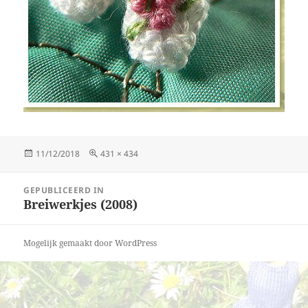
Geplaatst
Volledige
11/12/2018
431 × 434
op
grootte
Bericht
GEPUBLICEERD IN
navigatie
Breiwerkjes (2008)
Mogelijk gemaakt door WordPress