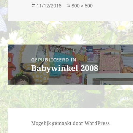
Geplaatst
Volledige
11/12/2018
800 × 600
op
grootte
Bericht
navigatie
GEPUBLICEERD IN
Babywinkel 2008
Mogelijk gemaakt door WordPress