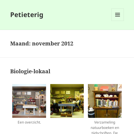
Petieterig
MENU
EN
WIDGETS
Maand:
november 2012
Biologie-lokaal
Een overzicht.
Verzameling
natuurboeken en
tijdschriften. De