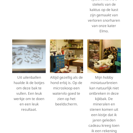
stekels van de
kaktus op de kast
zijn gemaakt van
verloren snorharen
van onze kater
Elmo.
Uit uilenballen
Altijd gezellig als de
Mijn hobby
haalde ik de botjes
hond erbij is. Op de
miniatuurbreien
om deze bak te
microskoop een
kan natuurlijk niet
vullen. Een leuk
watervlo goed te
ontbreken in deze
werkje om te doen
zien op het
kijkbak. De
en een leuk
beeldscherm.
mineralen en
resultaat.
stenen komen uit
een kistje dat ik
jaren geleden
cadeau kreeg toen
ik een rekening