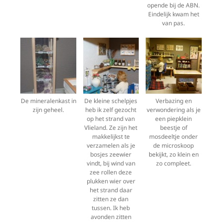
opende bij de ABN.
Eindelijk kwam het
van pas.
De mineralenkast in
De kleine schelpjes
Verbazing en
zijn geheel.
heb ik zelf gezocht
verwondering als je
op het strand van
een piepklein
Vlieland. Ze zijn het
beestje of
makkelijkst te
mosdeeltje onder
verzamelen als je
de microskoop
bosjes zeewier
bekijkt, zo klein en
vindt, bij wind van
zo compleet.
zee rollen deze
plukken wier over
het strand daar
zitten ze dan
tussen. Ik heb
avonden zitten