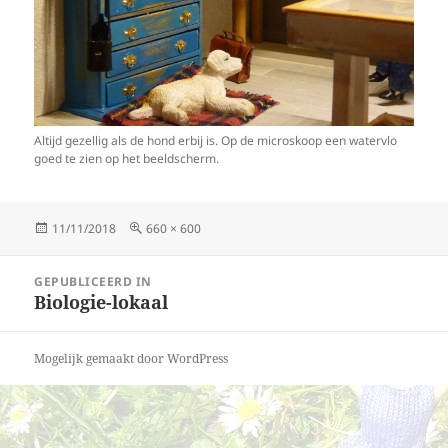
Altijd gezellig als de hond erbij is. Op de microskoop een watervlo
goed te zien op het beeldscherm.
Geplaatst
Volledige
11/11/2018
660 × 600
op
grootte
Bericht
GEPUBLICEERD IN
navigatie
Biologie-lokaal
Mogelijk gemaakt door WordPress