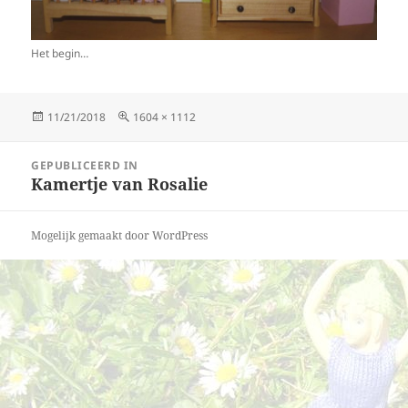
Het begin…
Geplaatst
Volledige
11/21/2018
1604 × 1112
op
grootte
Bericht
GEPUBLICEERD IN
navigatie
Kamertje van Rosalie
Mogelijk gemaakt door WordPress