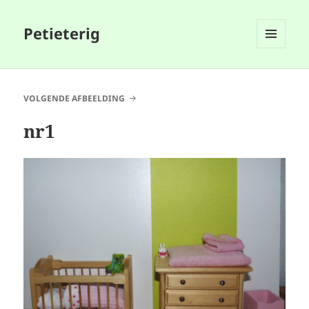
Petieterig
MENU
EN
WIDGETS
VOLGENDE AFBEELDING
nr1