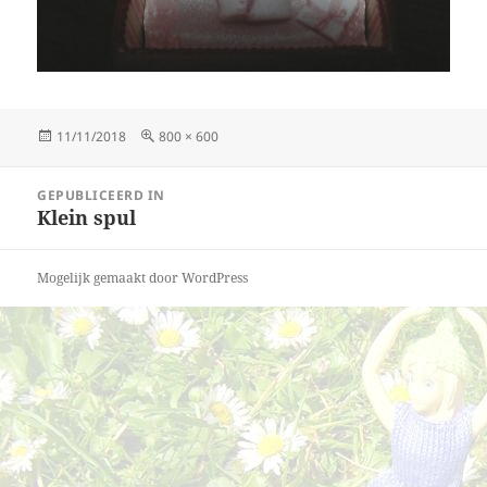
Geplaatst
Volledige
11/11/2018
800 × 600
op
grootte
Bericht
GEPUBLICEERD IN
navigatie
Klein spul
Mogelijk gemaakt door WordPress