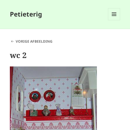
Petieterig
MENU
EN
WIDGETS
VORIGE AFBEELDING
wc 2