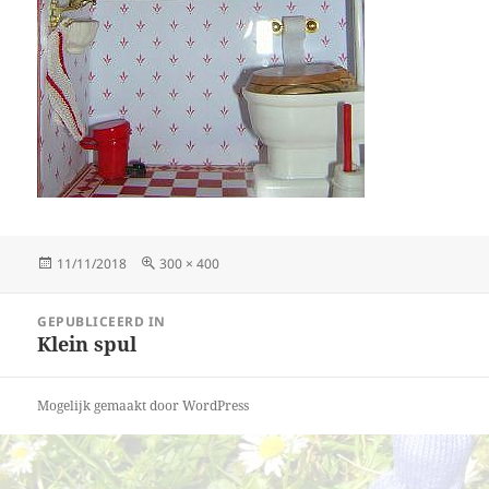
Geplaatst
Volledige
11/11/2018
300 × 400
op
grootte
Bericht
GEPUBLICEERD IN
navigatie
Klein spul
Mogelijk gemaakt door WordPress