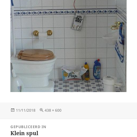
Geplaatst
Volledige
11/11/2018
438 × 600
op
grootte
Bericht
GEPUBLICEERD IN
navigatie
Klein spul