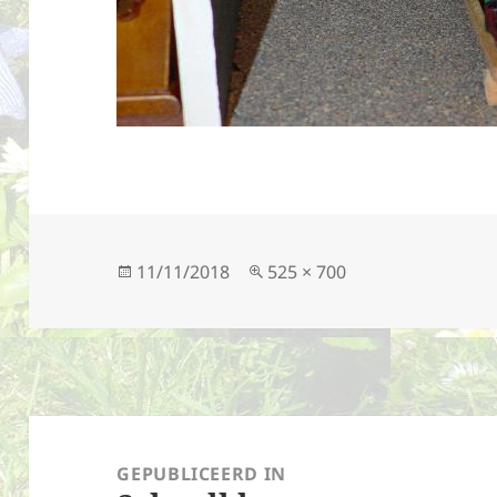
Geplaatst
Volledige
11/11/2018
525 × 700
op
grootte
Bericht
navigatie
GEPUBLICEERD IN