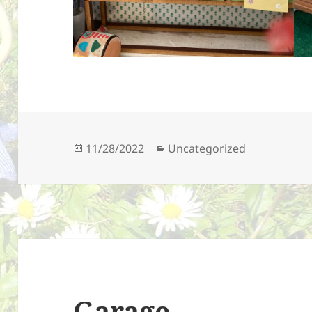
Geplaatst
Categorieën
11/28/2022
Uncategorized
op
Garage