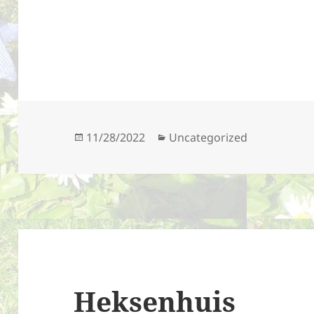
Geplaatst
Categorieën
11/28/2022
Uncategorized
op
Heksenhuis