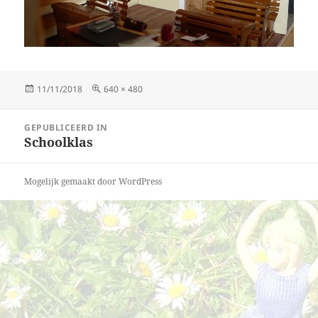
Geplaatst
Volledige
11/11/2018
640 × 480
op
grootte
Bericht
GEPUBLICEERD IN
navigatie
Schoolklas
Mogelijk gemaakt door WordPress