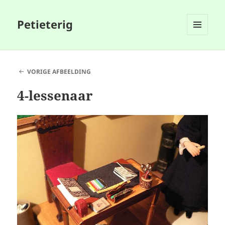
Petieterig
MENU
EN
WIDGETS
VORIGE AFBEELDING
4-lessenaar