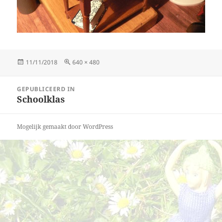
Geplaatst
Volledige
11/11/2018
640 × 480
op
grootte
Bericht
GEPUBLICEERD IN
navigatie
Schoolklas
Mogelijk gemaakt door WordPress