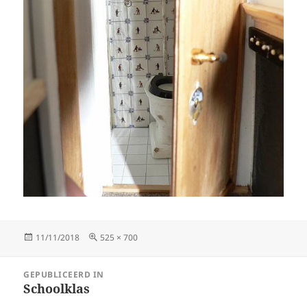
Geplaatst
Volledige
11/11/2018
525 × 700
op
grootte
Bericht
GEPUBLICEERD IN
navigatie
Schoolklas