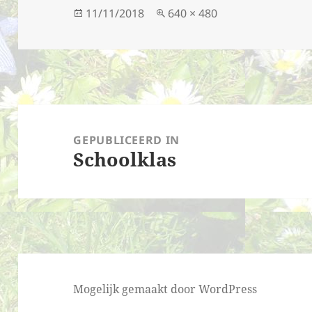
Geplaatst
Volledige
11/11/2018
640 × 480
op
grootte
Bericht
navigatie
GEPUBLICEERD IN
Schoolklas
Mogelijk gemaakt door WordPress